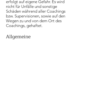
erfolgt auf eigene Gefahr. Es wird
nicht für Unfälle und sonstige
Schäden während aller Coachings
bzw. Supervisionen, sowie auf den
Wegen zu und von dem Ort des
Coachings, gehaftet.
Allgemeine
Haftungsbeschränkungen
Der
Verein zur Förderung sozialer,
persönlicher & beruflicher
Kompetenzen
übernimmt keine
Haftung und ist auch nicht
verantwortlich für den Inhalt der
verlinkten Seiten. Wenn Sie auf einen
externen Link klicken, dann
geschieht das auf eigene
Verantwortung.
Für Übermittlungsfehler oder
sonstige Irrtümer bei der
Übermittlung von Daten auf