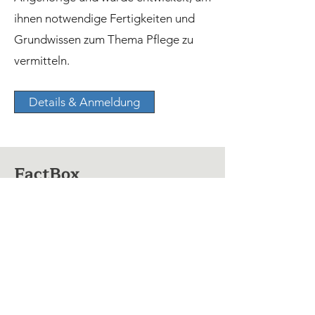
ihnen notwendige Fertigkeiten und
Grundwissen zum Thema Pflege zu
vermitteln.
Details & Anmeldung
FactBox
Nächster Kurstermin:
23.01.2025
/
30.01.2025 06
.02
.2025 /
13.02.2025
Anmeldeschluss:
21 Tage vor
Kursbeginn