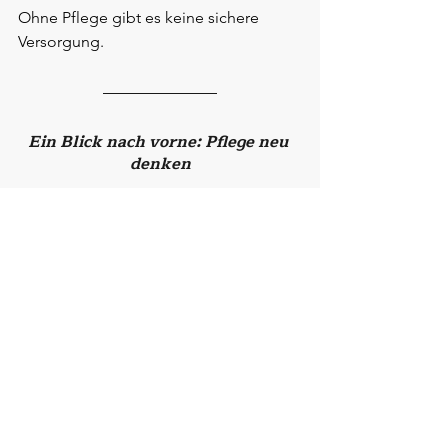
Ohne Pflege gibt es keine sichere 
Versorgung.
Ein Blick nach vorne: Pflege neu 
denken
Die kommenden Jahrzehnte werden 
herausfordernd. Doch sie bieten auch 
eine Chance. Pflege kann 
menschlicher, präventiver und 
nachhaltiger werden.
Wenn wir 
Pflegefachpersonal
, 
pflegende Angehörige
, 
Resilienz
 und 
Selbstfürsorge
 ernst nehmen, schaffen 
wir ein System, das trägt – für alle.
Denn nur wenn jene, die pflegen, 